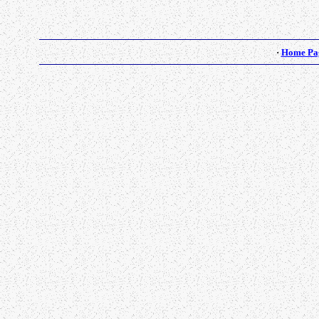
·
Home Pa